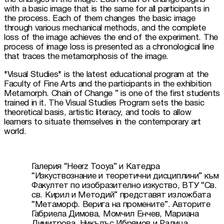
with a basic image that is the same for all participants in 
the process. Each of them changes the basic image 
through various mechanical methods, and the complete 
loss of the image achieves the end of the experiment. The 
process of image loss is presented as a chronological line 
that traces the metamorphosis of the image.
"Visual Studies" is the latest educational program at the 
Faculty of Fine Arts and the participants in the exhibition 
Metamorph. Chain of Change ” is one of the first students 
trained in it. The Visual Studies Program sets the basic 
theoretical basis, artistic literacy, and tools to allow 
learners to situate themselves in the contemporary art 
world.
Галерия “Heerz Tooya” и Катедра 
“Изкуствознание и теоретични дисциплини” към 
Факултет по изобразително изкуство, ВТУ “Св. 
св. Кирил и Методий” представят изложбата 
“Метаморф. Верига на промените”. Авторите 
Габриела Димова, Момчил Енчев, Мариана 
Димитрова, Никълъс Ибрямов и Ралица 