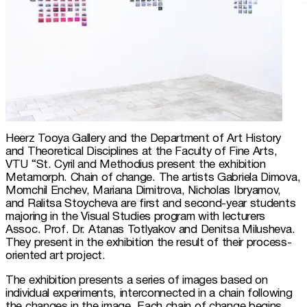
Heerz Tooya Gallery and the Department of Art History 
and Theoretical Disciplines at the Faculty of Fine Arts, 
VTU “St. Cyril and Methodius present the exhibition 
Metamorph. Chain of change. The artists Gabriela Dimova, 
Momchil Enchev, Mariana Dimitrova, Nicholas Ibryamov, 
and Ralitsa Stoycheva are first and second-year students 
majoring in the Visual Studies program with lecturers 
Assoc. Prof. Dr. Atanas Totlyakov and Denitsa Milusheva. 
They present in the exhibition the result of their process-
oriented art project.
The exhibition presents a series of images based on 
individual experiments, interconnected in a chain following 
the changes in the image. Each chain of change begins 