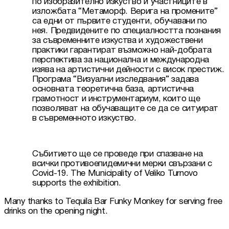
по изобразително изкуство и участниците в 
изложбата “Метаморф. Верига на промените” 
са едни от първите студенти, обучавани по 
нея. Предвидените по специалността познания 
за съвременните изкуства и художествени 
практики гарантират възможно най-добрата 
перспектива за национална и международна 
изява на артистични дейности с висок престиж. 
Програма “Визуални изследвания” задава 
основната теоретична база, артистична 
грамотност и инструментариум, които ще 
позволяват на обучаващите се да се ситуират 
в съвременното изкуство.
Събитието ще се проведе при спазване на 
всички противоепидемични мерки свързани с 
Covid-19. The Municipality of Veliko Turnovo 
supports the exhibition. 
Many thanks to Tequila Bar Funky Monkey for serving free 
drinks on the opening night.