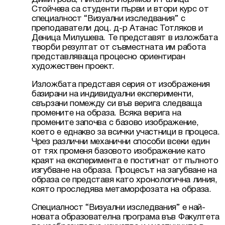
Стойчева са студенти първи и втори курс от 
специалност “Визуални изследвания” с 
преподаватели доц. д-р Атанас Тотляков и 
Деница Милушева. Те представят в изложбата 
творби резултат от съвместната им работа 
представляваща процесно ориентиран 
художествен проект.
Изложбата представя серия от изображения 
базирани на индивидуални експерименти, 
свързани помежду си във верига следваща 
промените на образа. Всяка верига на 
промените започва с базово изображение, 
което e еднакво за всички участници в процеса. 
Чрез различни механични способи всеки един 
от тях променя базовото изображение като 
краят на експеримента е постигнат от пълното 
изгубване на образа. Процесът на загубване на 
образа се представя като хронологична линия, 
която проследява метаморфозата на образа.
Специалност “Визуални изследвания” е най-
новата образователна програма във Факултета 