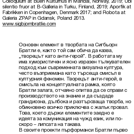
Colloquium at Buen Kulturhus in Mandal, Norway, 2019; Ubi 
silentio fruor at B-Galleria in Turku, Finland, 2019; Aporfik at 
Fabrikken in Copenhagen, Denmark 2017; and Robota at 
Galeria ZPAP in Gdansk, Poland 2013. 
www.sigbjornbratlie.com
Основен елемент в творбата на Сигбьорн 
Братли е, както той сам обича да казва, 
„творецът като анти-герой”. В работата му 
има хумористичен и ясно изразен тълкувателен 
подход към съвременната визуална култура, 
често възприемана като търсеща смисъл в 
културния феномен. Творецът анти-герой, в 
смисъла на концептуалната рамка, която 
Братли залага, отчаяно опитва да се справи с 
производството на знание и да създаде 
грандиозна, дълбока и разтърсваща творба, но 
обикновено всичко приключва с жалък провал. 
Това, което държи елементите заедно е 
идеята за комуникация на чужд език, или по-
скоро – липсата на такава.

В своите проекти пърформанси Братли първо 