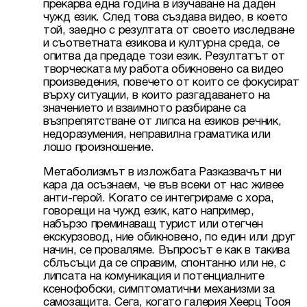
прекарва една година в изучаване на даден 
чужд език. След това създава видео, в което 
той, заедно с резултата от своето изследване 
и съответната езикова и културна среда, се 
опитва да предаде този език. Резултатът от 
творческата му работа обикновено са видео 
произведения, повечето от които се фокусират 
върху ситуации, в които разгадаването на 
значението и взаимното разбиране са 
възпрепятстване от липса на езиков речник, 
недоразумения, неправилна граматика или 
лошо произношение.
Метаболизмът в изложбата Разказвачът ни 
кара да осъзнаем, че във всеки от нас живее 
анти-герой. Когато се интегрираме с хора, 
говорещи на чужд език, като например, 
набързо преминаващ турист или отегчен 
екскурзовод, ние обикновено, по един или друг 
начин, се проваляме. Въпросът е как в такива 
сблъсъци да се справим, спонтанно или не, с 
липсата на комуникация и потенциалните 
ксенофобски, симптоматични механизми за 
самозащита. Сега, когато галерия Хеерц Тооя 